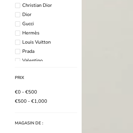
Balenciaga
Christian Dior
1
-
Dior
3
Baskets
Gucci
2
Triple
Hermès
1
S
Louis Vuitton
1
Prada
1
Valentino
1
PRIX
€0 - €500
11
€500 - €1,000
3
MAGASIN DE :