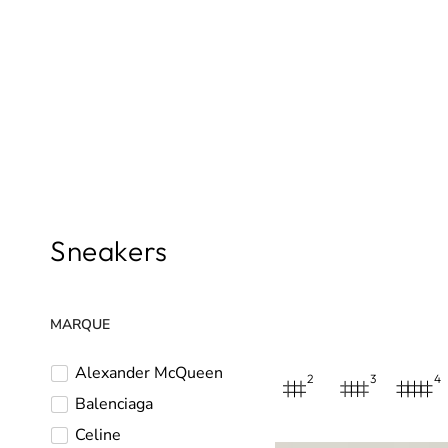
IGNORE
CONTENT
Gathering:
Sneakers
MARQUE
Alexander McQueen
1
2
3
4
Balenciaga
2
Celine
1